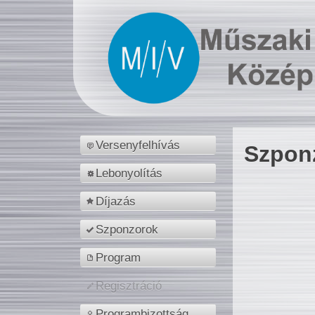
Versenyfelhívás
Szpon
Lebonyolítás
Díjazás
Szponzorok
Program
Regisztráció
Programbizottság