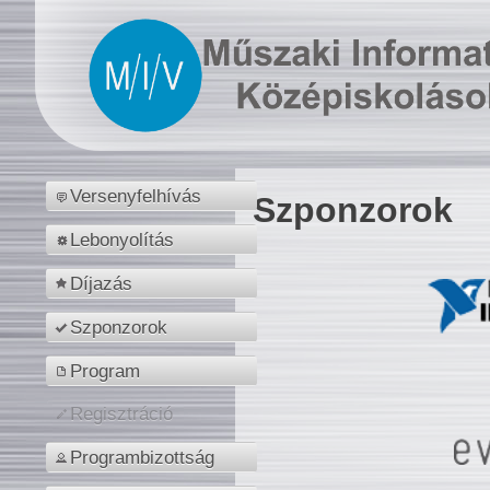
Versenyfelhívás
Szponzorok
Lebonyolítás
Díjazás
Szponzorok
Program
Regisztráció
Programbizottság