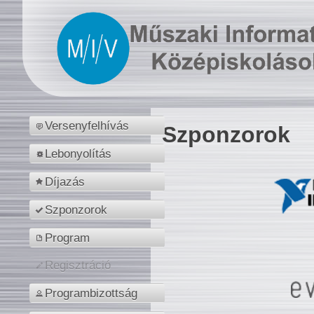
Versenyfelhívás
Szponzorok
Lebonyolítás
Díjazás
Szponzorok
Program
Regisztráció
Programbizottság