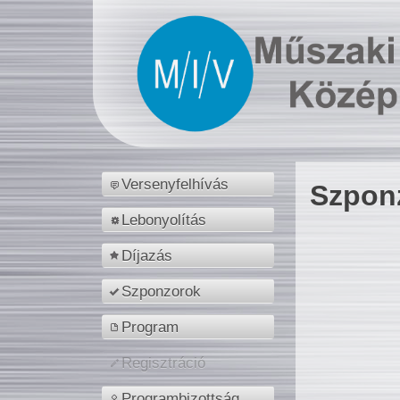
Versenyfelhívás
Szpon
Lebonyolítás
Díjazás
Szponzorok
Program
Regisztráció
Programbizottság