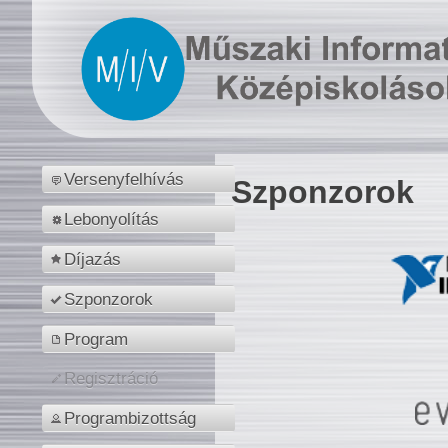
Versenyfelhívás
Szponzorok
Lebonyolítás
Díjazás
Szponzorok
Program
Regisztráció
Programbizottság