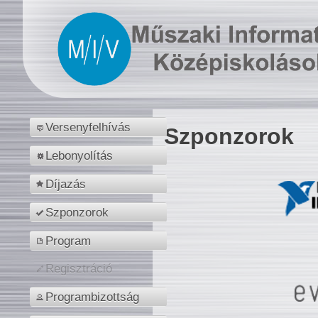
Versenyfelhívás
Szponzorok
Lebonyolítás
Díjazás
Szponzorok
Program
Regisztráció
Programbizottság