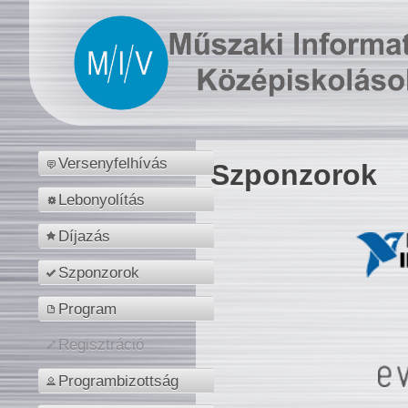
Versenyfelhívás
Szponzorok
Lebonyolítás
Díjazás
Szponzorok
Program
Regisztráció
Programbizottság