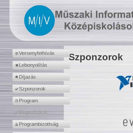
Versenyfelhívás
Szponzorok
Lebonyolítás
Díjazás
Szponzorok
Program
Regisztráció
Programbizottság