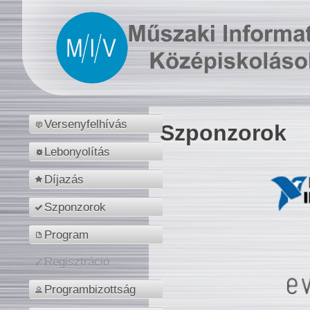
Versenyfelhívás
Szponzorok
Lebonyolítás
Díjazás
Szponzorok
Program
Regisztráció
Programbizottság