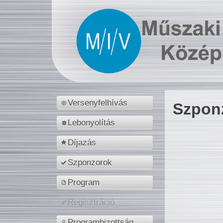
Versenyfelhívás
Szpon
Lebonyolítás
Díjazás
Szponzorok
Program
Regisztráció
Programbizottság