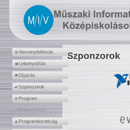
Versenyfelhívás
Szponzorok
Lebonyolítás
Díjazás
Szponzorok
Program
Regisztráció
Programbizottság