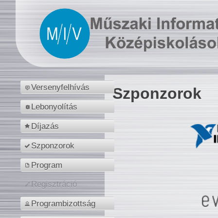
Versenyfelhívás
Szponzorok
Lebonyolítás
Díjazás
Szponzorok
Program
Regisztráció
Programbizottság