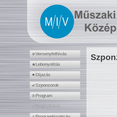
Versenyfelhívás
Szpon
Lebonyolítás
Díjazás
Szponzorok
Program
Regisztráció
Programbizottság