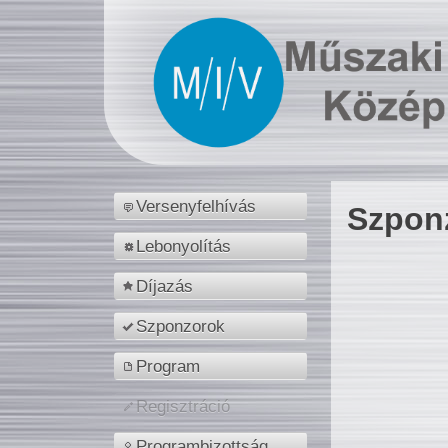
Versenyfelhívás
Szpon
Lebonyolítás
Díjazás
Szponzorok
Program
Regisztráció
Programbizottság