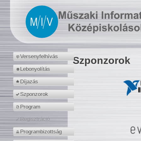
Versenyfelhívás
Szponzorok
Lebonyolítás
Díjazás
Szponzorok
Program
Regisztráció
Programbizottság