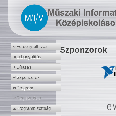
Versenyfelhívás
Szponzorok
Lebonyolítás
Díjazás
Szponzorok
Program
Regisztráció
Programbizottság