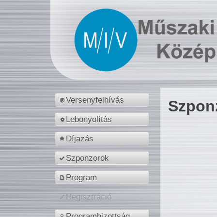
Versenyfelhívás
Szpon
Lebonyolítás
Díjazás
Szponzorok
Program
Regisztráció
Programbizottság