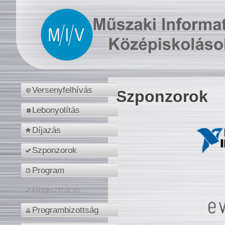
Versenyfelhívás
Szponzorok
Lebonyolítás
Díjazás
Szponzorok
Program
Regisztráció
Programbizottság