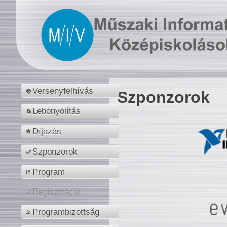
Versenyfelhívás
Szponzorok
Lebonyolítás
Díjazás
Szponzorok
Program
Regisztráció
Programbizottság