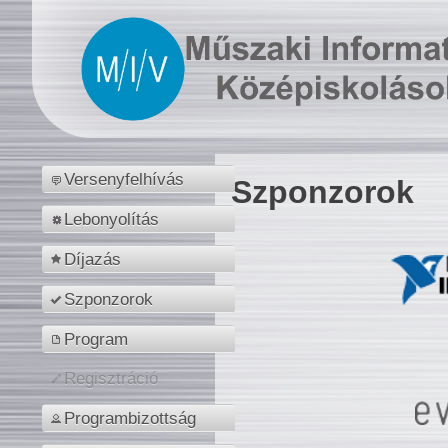
Versenyfelhívás
Szponzorok
Lebonyolítás
Díjazás
Szponzorok
Program
Regisztráció
Programbizottság