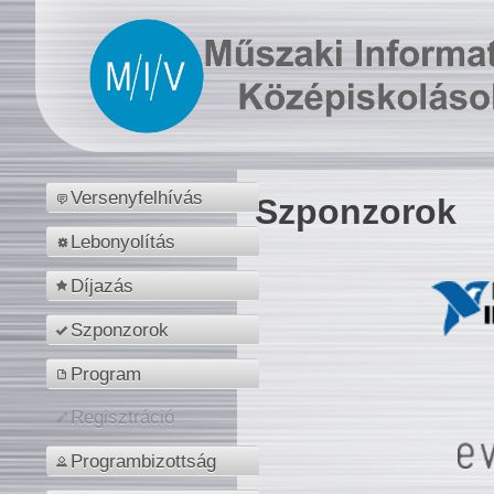
Versenyfelhívás
Szponzorok
Lebonyolítás
Díjazás
Szponzorok
Program
Regisztráció
Programbizottság