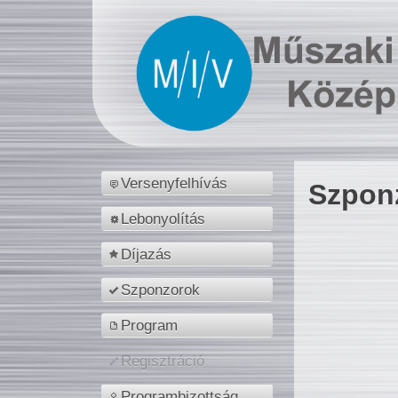
Versenyfelhívás
Szpon
Lebonyolítás
Díjazás
Szponzorok
Program
Regisztráció
Programbizottság