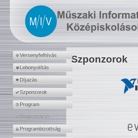
Versenyfelhívás
Szponzorok
Lebonyolítás
Díjazás
Szponzorok
Program
Regisztráció
Programbizottság