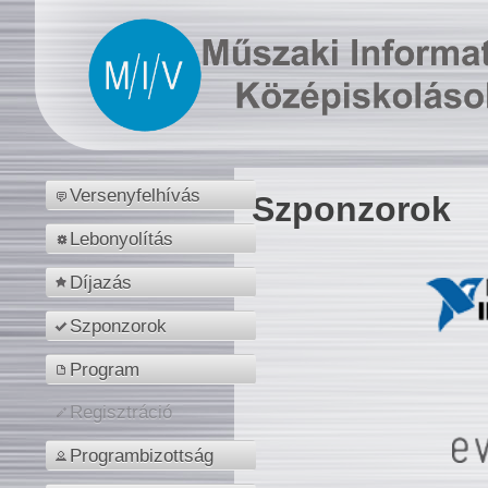
Versenyfelhívás
Szponzorok
Lebonyolítás
Díjazás
Szponzorok
Program
Regisztráció
Programbizottság