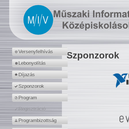
Versenyfelhívás
Szponzorok
Lebonyolítás
Díjazás
Szponzorok
Program
Regisztráció
Programbizottság