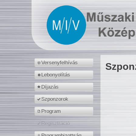
Versenyfelhívás
Szpon
Lebonyolítás
Díjazás
Szponzorok
Program
Regisztráció
Programbizottság