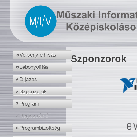
Versenyfelhívás
Szponzorok
Lebonyolítás
Díjazás
Szponzorok
Program
Regisztráció
Programbizottság