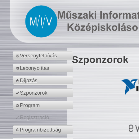
Versenyfelhívás
Szponzorok
Lebonyolítás
Díjazás
Szponzorok
Program
Regisztráció
Programbizottság