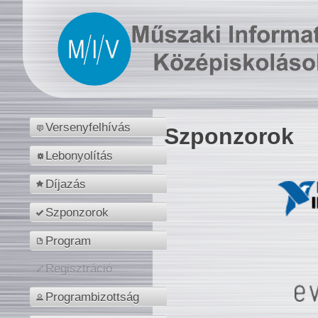
Versenyfelhívás
Szponzorok
Lebonyolítás
Díjazás
Szponzorok
Program
Regisztráció
Programbizottság