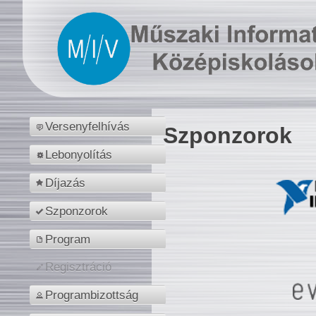
Versenyfelhívás
Szponzorok
Lebonyolítás
Díjazás
Szponzorok
Program
Regisztráció
Programbizottság