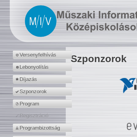
Versenyfelhívás
Szponzorok
Lebonyolítás
Díjazás
Szponzorok
Program
Regisztráció
Programbizottság