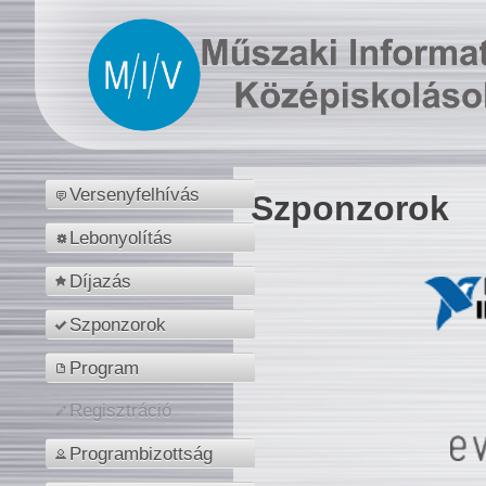
Versenyfelhívás
Szponzorok
Lebonyolítás
Díjazás
Szponzorok
Program
Regisztráció
Programbizottság