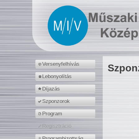
Versenyfelhívás
Szpon
Lebonyolítás
Díjazás
Szponzorok
Program
Regisztráció
Programbizottság