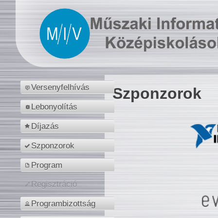
Versenyfelhívás
Szponzorok
Lebonyolítás
Díjazás
Szponzorok
Program
Regisztráció
Programbizottság