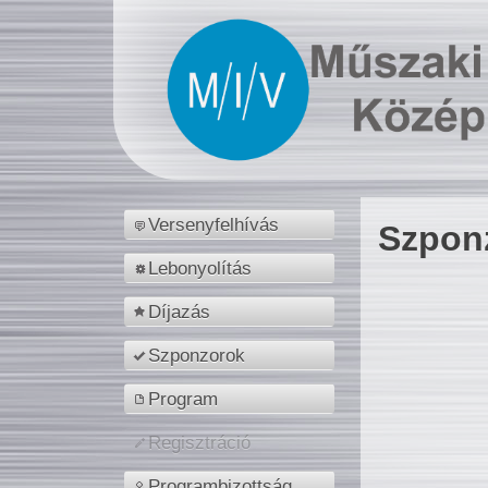
Versenyfelhívás
Szpon
Lebonyolítás
Díjazás
Szponzorok
Program
Regisztráció
Programbizottság