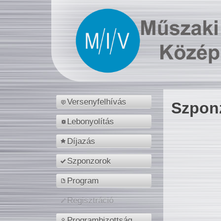
Versenyfelhívás
Szpon
Lebonyolítás
Díjazás
Szponzorok
Program
Regisztráció
Programbizottság