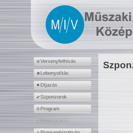
Versenyfelhívás
Szpon
Lebonyolítás
Díjazás
Szponzorok
Program
Regisztráció
Programbizottság