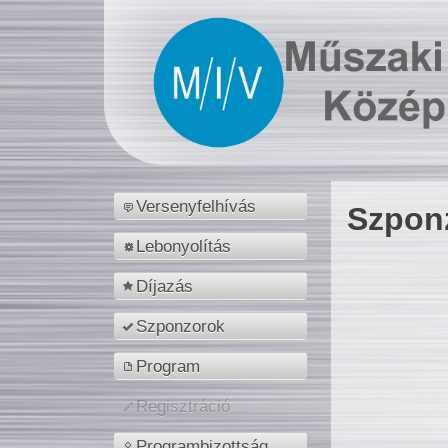
Versenyfelhívás
Szpon
Lebonyolítás
Díjazás
Szponzorok
Program
Regisztráció
Programbizottság