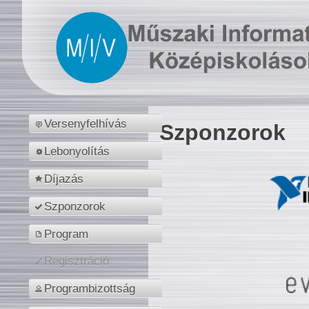
Versenyfelhívás
Szponzorok
Lebonyolítás
Díjazás
Szponzorok
Program
Regisztráció
Programbizottság