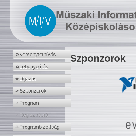
Versenyfelhívás
Szponzorok
Lebonyolítás
Díjazás
Szponzorok
Program
Regisztráció
Programbizottság