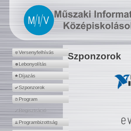
Versenyfelhívás
Szponzorok
Lebonyolítás
Díjazás
Szponzorok
Program
Regisztráció
Programbizottság