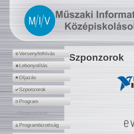
Versenyfelhívás
Szponzorok
Lebonyolítás
Díjazás
Szponzorok
Program
Regisztráció
Programbizottság