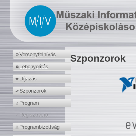
Versenyfelhívás
Szponzorok
Lebonyolítás
Díjazás
Szponzorok
Program
Regisztráció
Programbizottság