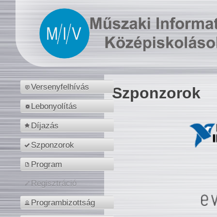
Versenyfelhívás
Szponzorok
Lebonyolítás
Díjazás
Szponzorok
Program
Regisztráció
Programbizottság