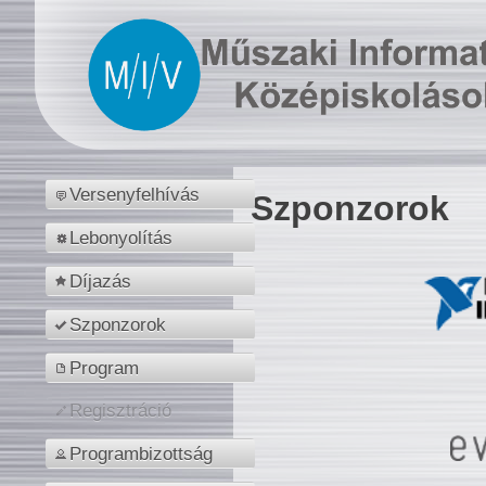
Versenyfelhívás
Szponzorok
Lebonyolítás
Díjazás
Szponzorok
Program
Regisztráció
Programbizottság