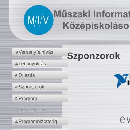
Versenyfelhívás
Szponzorok
Lebonyolítás
Díjazás
Szponzorok
Program
Regisztráció
Programbizottság