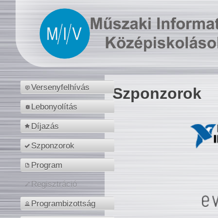
Versenyfelhívás
Szponzorok
Lebonyolítás
Díjazás
Szponzorok
Program
Regisztráció
Programbizottság