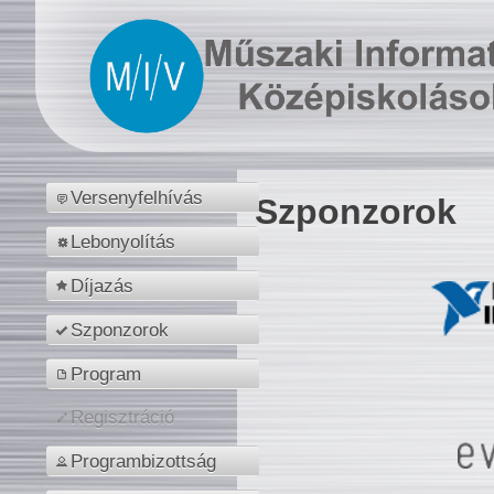
Versenyfelhívás
Szponzorok
Lebonyolítás
Díjazás
Szponzorok
Program
Regisztráció
Programbizottság