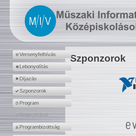
Versenyfelhívás
Szponzorok
Lebonyolítás
Díjazás
Szponzorok
Program
Regisztráció
Programbizottság