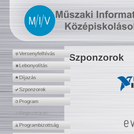
Versenyfelhívás
Szponzorok
Lebonyolítás
Díjazás
Szponzorok
Program
Regisztráció
Programbizottság